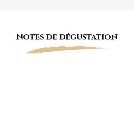
Notes de dégustation
La robe, intense et flamboyante, est de
couleur rose vif. Les bulles forment un délicat
cordon de mousse fine.