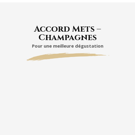
Accord Mets –
Champagnes
Pour une meilleure dégustation
Taittinger Nocturne Rosé
champagne de début
fin de soirée
accompagner
essert gourmand
pause goûter chic
entraînera
noctambules
amoureux
de champagne
bout de la nuit.