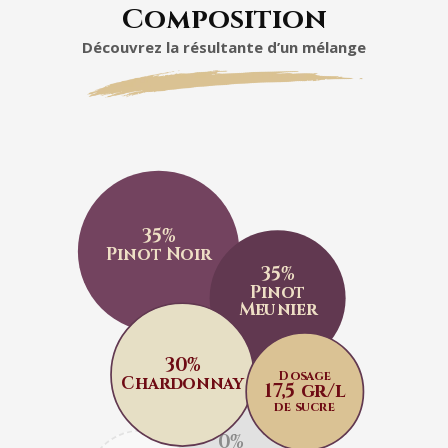
Composition
Découvrez la résultante d’un mélange
35%
Pinot Noir
35%
Pinot
Meunier
30%
Dosage
Chardonnay
17,5 gr/l
de sucre
0%