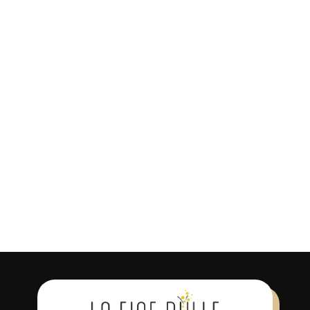
premier à en écrire un.
Laissez votre avis
Vous devez être
connecté
pour
soumettre un avis. Vous pouvez
également
s’inscrire
pour un compte.