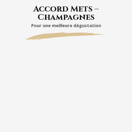
Accord Mets –
Champagnes
Pour une meilleure dégustation
appréciera
Grand Vin
mets
fois frais
complexes
rillettes de
poissons
ceviche
carpaccio
marinés
tartare de Saint-Jacques
huîtres
poisson grillé à la
plancha
également
élégant
côtés d’éclats
parmesan
fraîcheur
mariages plus
traditionnels
viandes blanches
volailles en sauce légère
pièce
de veau braisé
rognons