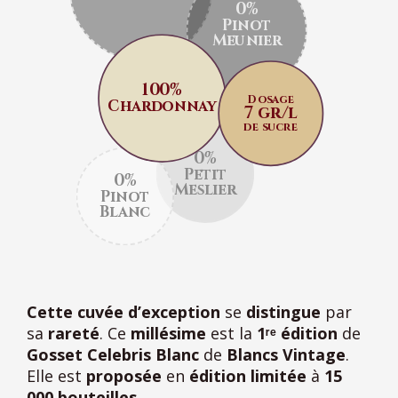
0%
Pinot
Meunier
100%
Dosage
Chardonnay
7 gr/l
de sucre
0%
Petit
0%
Meslier
Pinot
Blanc
Cette cuvée d’exception
se
distingue
par
sa
rareté
. Ce
millésime
est la
1ʳᵉ édition
de
Gosset Celebris Blanc
de
Blancs Vintage
.
Elle est
proposée
en
édition limitée
à
15
000 bouteilles
.