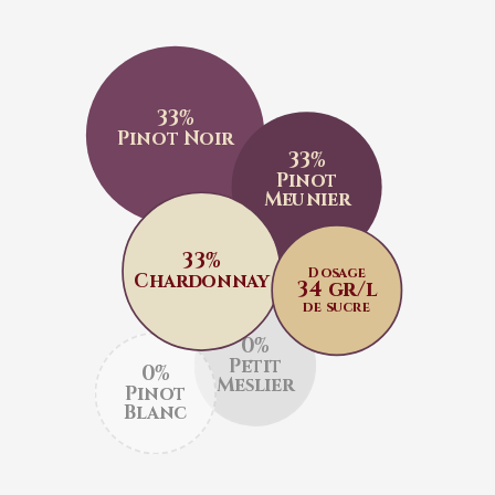
33%
Pinot Noir
33%
Pinot
Meunier
33%
Dosage
Chardonnay
34 gr/l
de sucre
0%
Petit
0%
Meslier
Pinot
Blanc