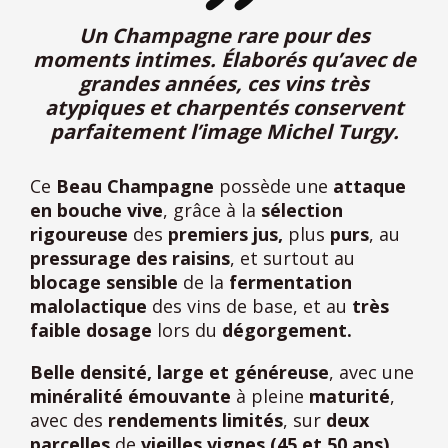
Un Champagne rare pour des
moments intimes. Élaborés qu’avec de
grandes années, ces vins très
atypiques et charpentés conservent
parfaitement l’image Michel Turgy.
Ce
Beau Champagne
possède une
attaque
en bouche vive
, grâce à la
sélection
rigoureuse
des
premiers jus,
plus
purs
, au
pressurage des raisins
, et surtout au
blocage sensible
de la
fermentation
malolactique
des vins de base, et au
très
faible dosage
lors du
dégorgement.
Belle densité,
large et généreuse
, avec une
minéralité émouvante
à pleine
maturité
,
avec des
rendements limités
, sur
deux
parcelles
de
vieilles vignes (45 et 50 ans)
,