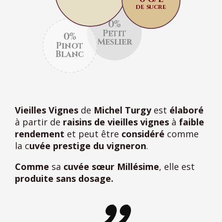
de sucre
0%
Petit
0%
Meslier
Pinot
Blanc
Vieilles Vignes
de
Michel Turgy
est
élaboré
à partir de
raisins de vieilles vignes
à
faible
rendement
et peut être
considéré
comme
la c
uvée prestige du vigneron
.
Comme
sa
cuvée sœur Millésime
, elle est
produite sans dosage.