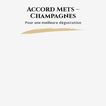
Accord Mets –
Champagnes
Pour une meilleure dégustation
Cuvée Les Crêtes
Blanc de Blancs
En entrée
:
Tartare de bar au citron confit
Huîtres spéciales, nature ou
légèrement poivrées