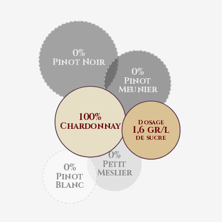
0%
Pinot Noir
0%
Pinot
Meunier
100%
Dosage
Chardonnay
1,6 gr/l
de sucre
0%
Petit
0%
Meslier
Pinot
Blanc