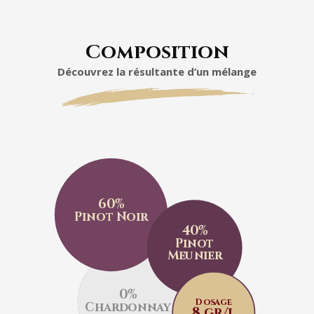
Composition
Découvrez la résultante d’un mélange
60%
Pinot Noir
40%
Pinot
Meunier
0%
Dosage
Chardonnay
8 gr/l