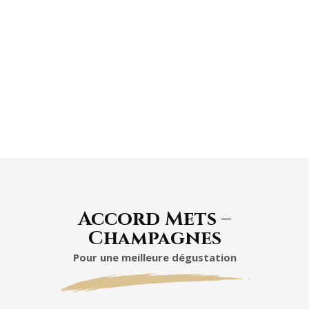
En bouche, la première impression s’articule
autour d’une aromatique gourmande
évoluant rapidement dans un registre de
notes de fruits rouges : baies rouges, noires
et fraises des bois.
Accord Mets –
Champagnes
Pour une meilleure dégustation