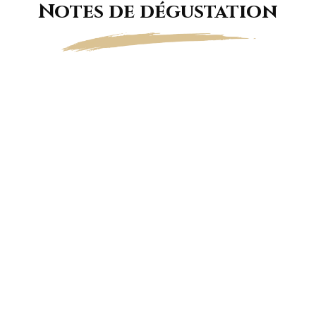
Notes de dégustation
Robe jaune dorée brillante, traversée par une
effervescence fine et persistante.
Arômes de pêche, d’abricot et de confiture de
prune. À l’aération apparaissent des notes de