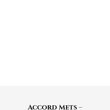
fruits secs, de figue, d’amande, de fruits
confits ainsi qu’une touche légèrement épicée
et grillée.
Ample, fruitée et structurée, portée par une
belle fraîcheur et une longue finale
harmonieuse.
Accord Mets –