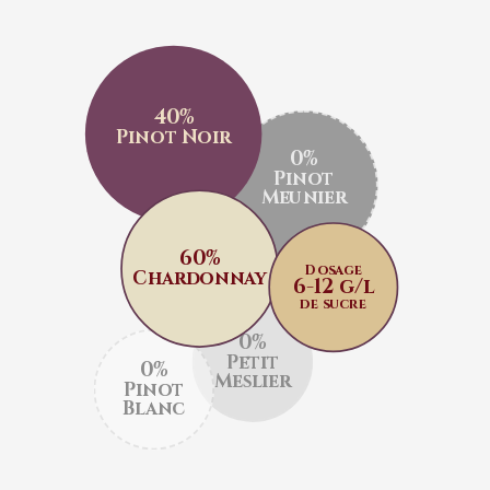
40%
Pinot Noir
0%
Pinot
Meunier
60%
Dosage
Chardonnay
6-12 g/l
de sucre
0%
Petit
0%
Meslier
Pinot
Blanc