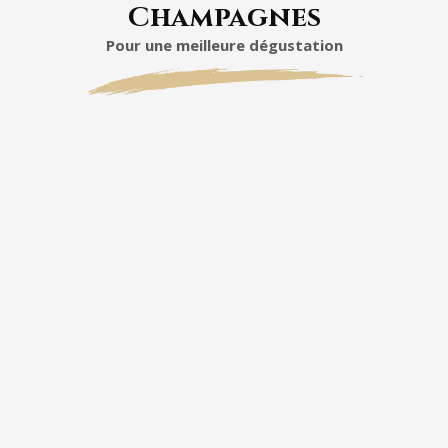
Champagnes
Pour une meilleure dégustation
Noble Vintage 2020
Entrées :
Tataki de saumon aux graines de
sésame – La texture fondante du
poisson répond parfaitement à
l’ampleur du vin.
Foie gras mi-cuit et chutney d’abricots
– Un accord gourmand qui fait écho
aux arômes de fruits mûrs du