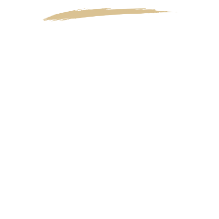
Fines bulles et texture cristalline.
Le vin révèle des arômes de fruits blancs, de
noisette fraîche, accompagnés de nuances
d’agrumes, de graphite et de notes fumées
qui se développent avec l’aération.