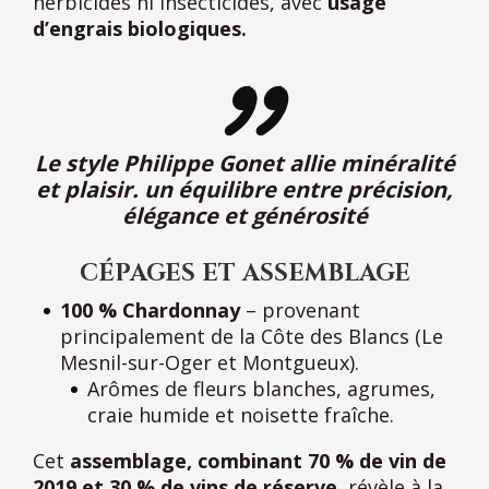
herbicides ni insecticides, avec
usage
d’engrais biologiques.
Le style Philippe Gonet allie minéralité
et plaisir. un équilibre entre précision,
élégance et générosité
CÉPAGES
ET ASSEMBLAGE
100 % Chardonnay
– provenant
principalement de la Côte des Blancs (Le
Mesnil-sur-Oger et Montgueux).
Arômes de fleurs blanches, agrumes,
craie humide et noisette fraîche.
Cet
assemblage, combinant 70 % de vin de
2019 et 30 % de vins de réserve
, révèle à la