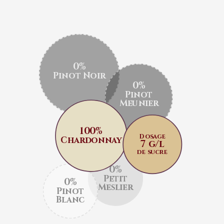
0%
Pinot Noir
0%
Pinot
Meunier
100%
Dosage
Chardonnay
7 g/l
de sucre
0%
Petit
0%
Meslier
Pinot
Blanc