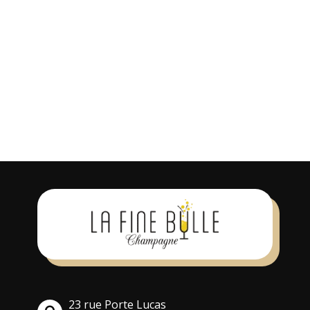
Laissez votre avis
Vous devez être
connecté
pour
soumettre un avis. Vous pouvez
également
s’inscrire
pour un compte.
23 rue Porte Lucas