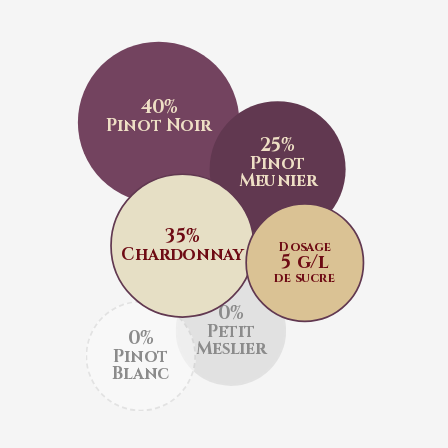
40%
Pinot Noir
25%
Pinot
Meunier
35%
Dosage
Chardonnay
5 g/l
de sucre
0%
Petit
0%
Meslier
Pinot
Blanc