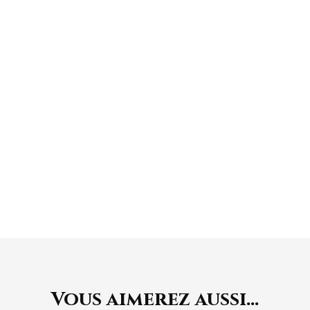
EN POSITION
HORIZONTALE
À L'ABRI DE LA
LUMIÈRE
Vous aimerez aussi…