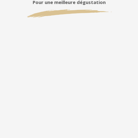
Pour une meilleure dégustation
cuvée
Entrées –
des accords qui prolongent ses
notes de citrus et sa fraîcheur naturelle.
Carpaccio de saumon ou de thon
Salade d’agrumes et crevettes
Plats principaux –
la structure du Pinot
Noir soutient les mets savoureux avec
finesse.
Volaille rôtie
Magret de canard rosé