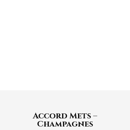
Attaque franche, onctueuse et fruitée,
révélant des arômes de rose, de cannelle et de
fraises des bois. Finale longue et d’une
grande finesse.
Accord Mets –
Champagnes