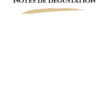
Notes de dégustation
Belle robe rose porcelaine, parcourue de jolis
trains de bulles formant un fin cordon
persistant.
Notes d’agrumes, de citrus et de bergamote,
évoluant vers le melon et la framboise.