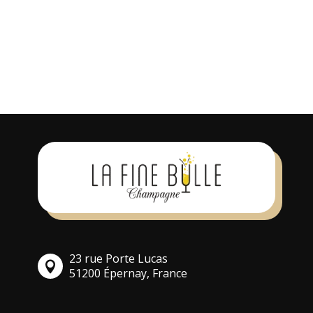
Vous devez être
connecté
pour
soumettre un avis. Vous pouvez
également
s’inscrire
pour un compte.
23 rue Porte Lucas
51200 Épernay, France