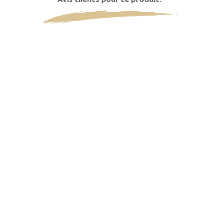
0
0 étoiles sur 5 (selon 0 avis)
Excellent
Très bon
Moyen
Passable