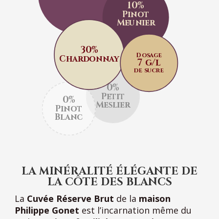
10%
Pinot
Meunier
30%
Dosage
Chardonnay
7 g/l
de sucre
0%
Petit
0%
Meslier
Pinot
Blanc
LA MINÉRALITÉ ÉLÉGANTE DE
LA CÔTE DES BLANCS
La
Cuvée Réserve Brut
de la
maison
Philippe Gonet
est l’incarnation même du