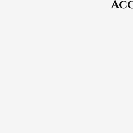
Acc
Cuvée Brut Vieille Réserve
fromages amples,
pa