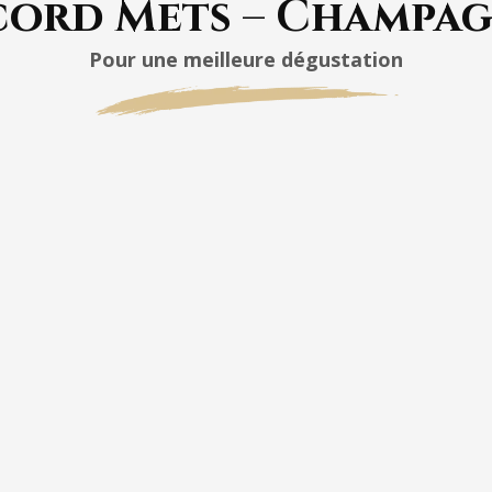
ord Mets – Champa
Pour une meilleure dégustation
fruits de mer,
l
rmesan
comté de +12 mois d’âge.