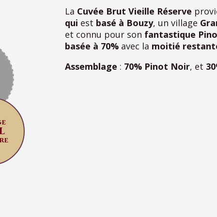
La
Cuvée Brut Vieille Réserve
provi
qui
est
basé à Bouzy
, un village
Gra
et connu pour son
fantastique Pino
basée à 70%
avec la
moitié restant
Assemblage
:
70% Pinot Noir
, et
30
ge
l
re