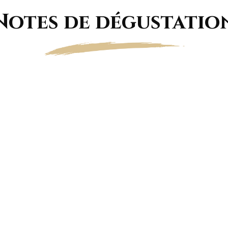
Notes de dégustatio
e, constitue un large cordon de fines bulles. La robe présen
est cristallin.