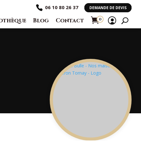
06 10 80 26 37
DEMANDE DE DEVIS
othèque
Blog
Contact
0
Ar
ti
cl
e