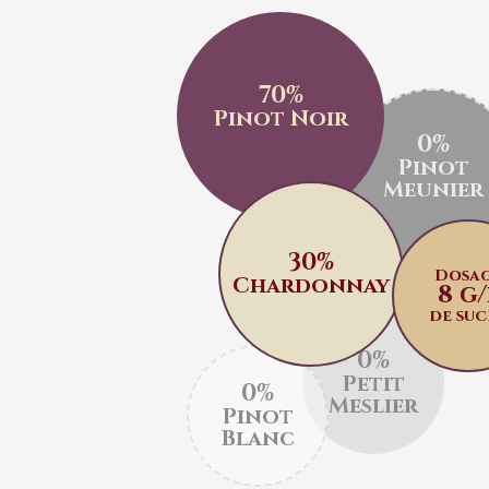
70%
Pinot Noir
0%
Pinot
Meunier
30%
Dosa
Chardonnay
8 g/
de suc
0%
Petit
0%
Meslier
Pinot
Blanc