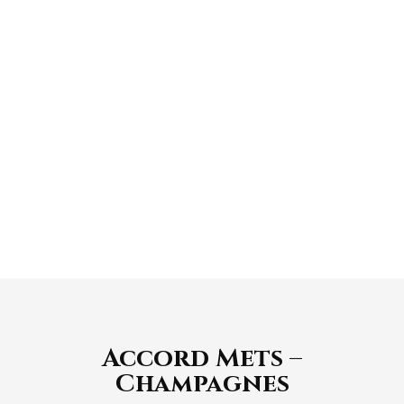
Le nez révèle des notes de pommes et de
coings.
Long et fin en bouche, il est qualifié de
champagne gourmand et fruité.
Accord Mets –
Champagnes