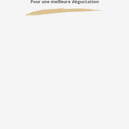
Pour une meilleure dégustation
Idéal
apéritifs
servir
poissons
fruits de mer
ASSIETTE CRUSTACÉS / POISSONS