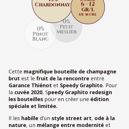
6 - 12
Chardonnay
gr/l
de sucre
0%
Petit
0%
Meslier
Pinot
Blanc
Cette
magnifique bouteille de champagne
brut
est le
fruit de la rencontre
entre
Garance Thiénot
et
Speedy Graphito
. Pour
la
cuvée 2020
, S
peedy Graphito redesign
les bouteilles
pour en créer une
édition
spéciale et limitée.
Il les
habille
d’un
style street art
,
ode à la
nature
, un
mélange entre modernité
et