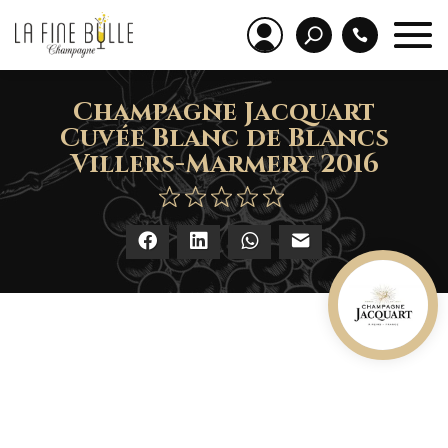
Champagne Jacquart
Cuvée Blanc de Blancs
Villers-Marmery 2016
Facebook
LinkedIn
WhatsApp
E-mail