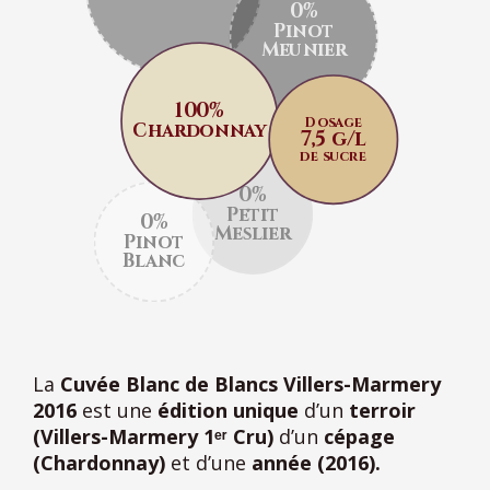
0%
Pinot
Meunier
100%
Dosage
Chardonnay
7,5 g/l
de sucre
0%
Petit
0%
Meslier
Pinot
Blanc
La
Cuvée Blanc de Blancs Villers-Marmery
2016
est une
édition unique
d’un
terroir
(Villers-Marmery 1ᵉʳ Cru)
d’un
cépage
(Chardonnay)
et d’une
année (2016).