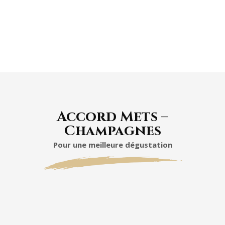
verveine et de fleurs du printemps. La finale
l'évoque également.
Accord Mets –
Champagnes
Pour une meilleure dégustation
Blanc de Blancs
accompagnera
divinement
saumon aux
asperges
rouleaux de printemps