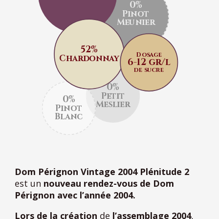
0%
Pinot
Meunier
52%
Dosage
Chardonnay
6-12 gr/l
de sucre
0%
Petit
0%
Meslier
Pinot
Blanc
Dom Pérignon Vintage 2004 Plénitude 2
est un
nouveau rendez-vous de Dom
Pérignon avec l’année 2004.
Lors de la création
de
l’assemblage 2004
,