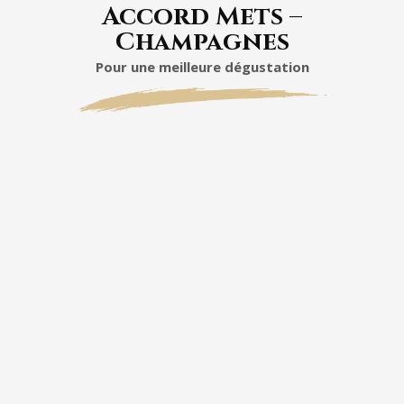
Accord Mets –
Champagnes
Pour une meilleure dégustation
Dom Pérignon Millésime 2004 Plénitude 2
nombreuses possibilités d’accords
révélé par le homard,
molé
vert et la cardamome
L’association du veau, du bouillon dashi
spiruline
ressortir la facette
paradoxale du vin tandis
baklava au
pigeon, à la pistache et au kalamanci
valeur sa lumière.
Le vin est tactile
sorbet à la tomate