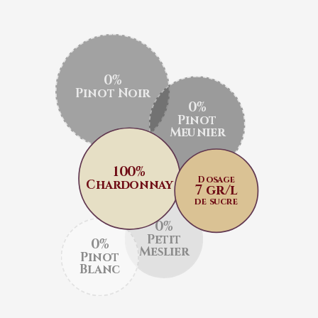
0%
Pinot Noir
0%
Pinot
Meunier
100%
Dosage
Chardonnay
7 gr/l
de sucre
0%
Petit
0%
Meslier
Pinot
Blanc