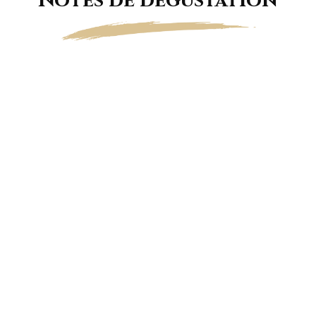
Notes de dégustation
Une robe or pâle aux reflets argentés,
traversée par une effervescence fine,
persistante et particulièrement élégante.
Le bouquet révèle de délicates notes de fleurs
blanches, de jasmin, de fleur de mandarinier,