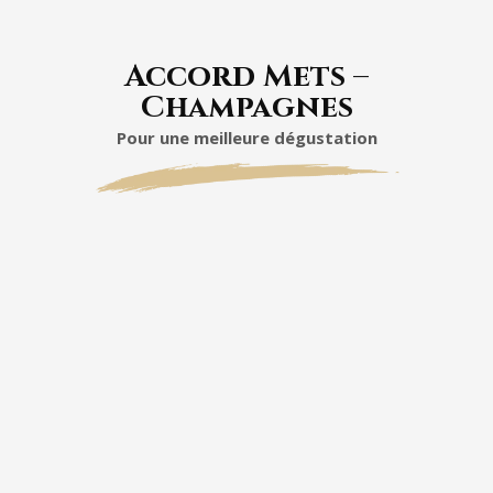
Accord Mets –
Champagnes
Pour une meilleure dégustation
Entrées
Huîtres spéciales Gillardeau : leur
finesse iodée sublime la minéralité du
Chardonnay.
Carpaccio de Saint-Jacques : un accord
tout en délicatesse.