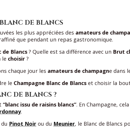
 BLANC DE BLANCS
cuvées les plus appréciées des
amateurs de champ
if raffiné que pendant un repas gastronomique.
 de Blancs
? Quelle est sa différence avec un
Brut c
 le
choisir
?
ns chaque jour les
amateurs de champagn
e dans l
dre le
Champagne Blanc de Blancs
et choisir la bout
NC DE BLANCS ?
nt
“blanc issu de raisins blancs”
. En Champagne, cela
rdonnay
.
c du
Pinot Noir
ou du
Meunier
, le Blanc de Blancs p