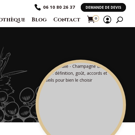
06 10 80 26 37
DEMANDE DE DEVIS
othèque
Blog
Contact
0
Ar
ti
cl
e