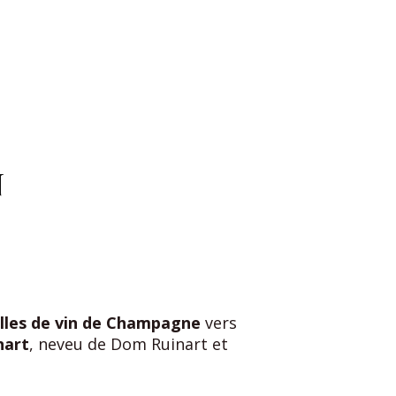
n
illes de vin de Champagne
vers
nart
, neveu de Dom Ruinart et