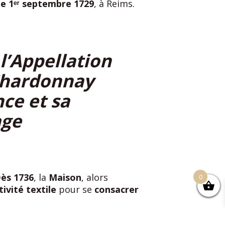
le 1ᵉʳ septembre 1729
, à Reims.
l’Appellation
Chardonnay
ce et sa
age
ès 1736
, la
Maison
, alors
0
ivité textile
pour se
consacrer
la présidence de la Maison
.