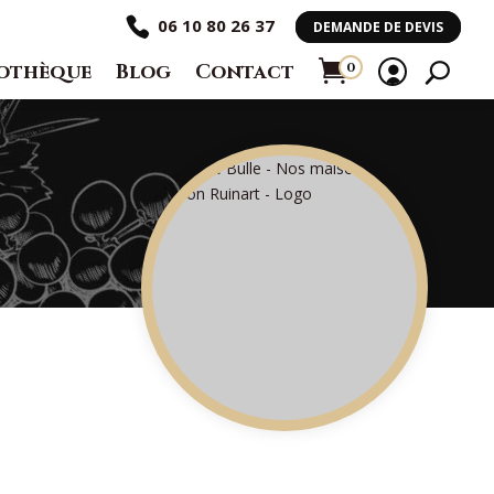
06 10 80 26 37
DEMANDE DE DEVIS
othèque
Blog
Contact
0
Ar
ti
cl
e