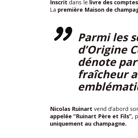
Inscrit
dans le
livre des comptes
La
première Maison de champag
Parmi les s
d’Origine 
dénote par 
fraîcheur 
emblématiq
Nicolas Ruinart
vend d’abord s
appelée “Ruinart Père et Fils”,
p
uniquement au champagne.
À la
moitié du XVIIIᵉ siècle,
Clau