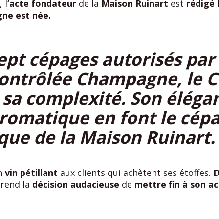
, l
’acte fondateur
de la
Maison Ruinart
est
rédigé 
ne est née.
ept cépages autorisés par 
Contrôlée Champagne, le 
sa complexité. Son élégan
aromatique en font le cép
ue de la Maison Ruinart.
on
vin pétillant
aux clients qui achètent ses étoffes.
D
rend la
décision audacieuse
de
mettre fin à son act
de Ruinart
(1731-1798), fils de Nicolas, lui
succède à 