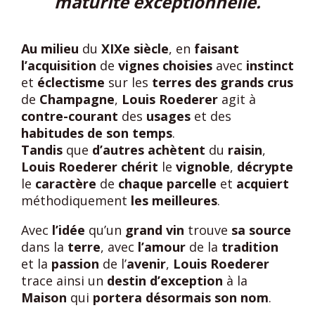
maturité exceptionnelle.
Au milieu
du
XIXe siècle
, en
faisant
l’acquisition
de
vignes choisies
avec
instinct
et
éclectisme
sur les
terres des grands crus
de
Champagne
,
Louis Roederer
agit à
contre-courant
des
usages
et des
habitudes de son temps
.
Tandis
que
d’autres
achètent
du
raisin
,
Louis Roederer
chérit
le
vignoble
,
décrypte
le
caractère
de
chaque parcelle
et
acquiert
méthodiquement
les meilleures
.
Avec
l’idée
qu’un
grand vin
trouve
sa source
dans la
terre
, avec
l’amour
de la
tradition
et la
passion
de l’
avenir
,
Louis Roederer
trace ainsi un
destin d’exception
à la
Maison
qui
portera désormais son nom
.