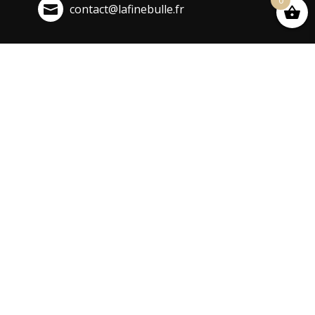
0
contact@lafinebulle.fr
Informations utiles
Modes de livraison
Moyens de paiement
Mentions légales
Conditions Générales de Ventes
Formulaire de rétractation
Politique de confidentialité
Politique de cookies
Plan du site