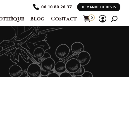
06 10 80 26 37
DEMANDE DE DEVIS
othèque
Blog
Contact
0
Ar
ti
cl
e