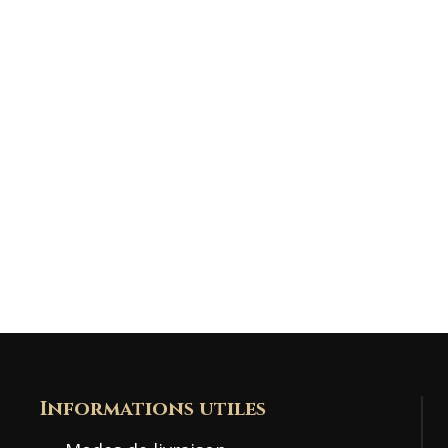
Mot de passe
Se souvenir de moi
S’INSCRIRE
Mot de passe oublié ?
Informations utiles